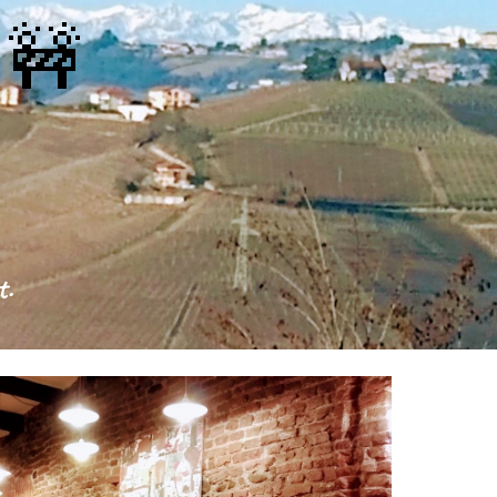
!
🚧
t.