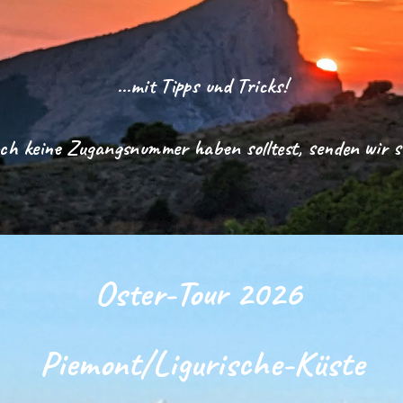
...mit Tipps und Tricks!
och keine Zugangsnummer haben solltest, senden wir si
Oster
-Tour 202
6
Piemont
/
Ligurische-Küste